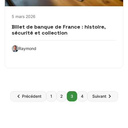
5 mars 2026
Billet de banque de France : histoire,
sécurité et collection
Raymond
Pagination
Précédent
1
2
3
4
Suivant
des
publications