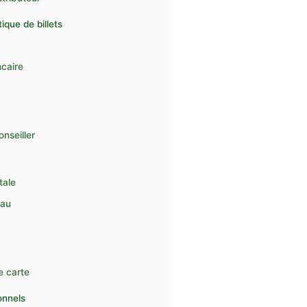
ique de billets
ncaire
nseiller
tale
eau
e carte
onnels