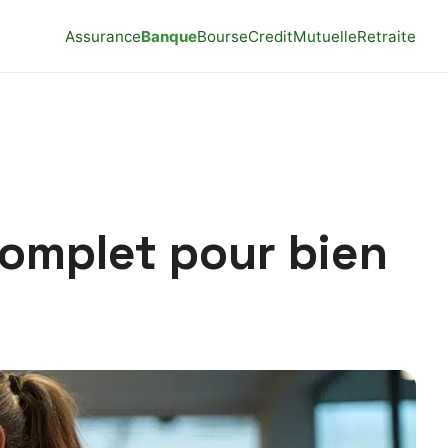
Assurance
Banque
Bourse
Credit
Mutuelle
Retraite
complet pour bien