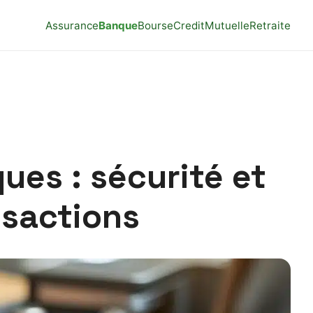
Assurance
Banque
Bourse
Credit
Mutuelle
Retraite
ues : sécurité et
nsactions