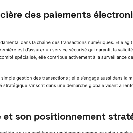
nancière des paiements électro
damental dans la chaîne des transactions numériques. Elle agit c
emière est d’assurer un service sécurisé qui garantit la validité
mité spécialisé, elle contribue activement à la surveillance de
 la simple gestion des transactions ; elle s’engage aussi dans la
é stratégique s’inscrit dans une démarche globale visant à renfo
se et son positionnement stra
a société a su se positionner rapidement comme un acteur majeu